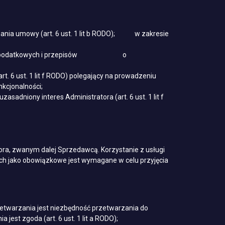
nania umowy (art. 6 ust. 1 lit b RODO); w zakresie
przepisów podatkowych i przepisów o
t. 6 ust. 1 lit f RODO) polegający na prowadzeniu
nkcjonalności;
adniony interes Administratora (art. 6 ust. 1 lit f
ra, zwanym dalej Sprzedawcą. Korzystanie z usługi
h jako obowiązkowe jest wymagane w celu przyjęcia
etwarzania jest niezbędność przetwarzania do
est zgoda (art. 6 ust. 1 lit a RODO);