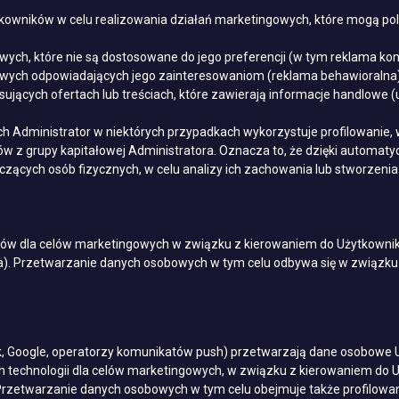
owników w celu realizowania działań marketingowych, które mogą pol
wych, które nie są dostosowane do jego preferencji (w tym reklama ko
owych odpowiadających jego zainteresowaniom (reklama behawioralna)
jących ofertach lub treściach, które zawierają informacje handlowe (
h Administrator w niektórych przypadkach wykorzystuje profilowanie,
ów z grupy kapitałowej Administratora. Oznacza to, że dzięki automa
zących osób fizycznych, w celu analizy ich zachowania lub stworzeni
w dla celów marketingowych w związku z kierowaniem do Użytkowników
ka). Przetwarzanie danych osobowych w tym celu odbywa się w związku 
ook, Google, operatorzy komunikatów push) przetwarzają dane osobow
 technologii dla celów marketingowych, w związku z kierowaniem do Uż
 Przetwarzanie danych osobowych w tym celu obejmuje także profilow