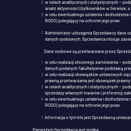
w celach analitycznych i statystycznych – pod
analiz aktywności Użytkowników w Serwisie, a
w celu ewentualnego ustalenia i dochodzenia r
RODO) polegający na ochronie jego praw.
Administrator udostępnia Sprzedawcy dane o
danych osobowych. Sprzedawca stosuje zasady 
Dane osobowe są przetwarzane przez Sprzed
w celu realizacji złożonego zamówienia – pod
danych podanych fakultatywnie podstawą prawną
w celu realizacji obowiązków ustawowych cią
prawną przetwarzania jest obowiązek prawny (ar
w celach analitycznych i statystycznych – pod
sprzedaży własnych towarów i preferencji za
w celu ewentualnego ustalenia i dochodzenia r
RODO) polegający na ochronie jego praw.
Informacja o tym kto jest Sprzedawcą umiesz
Pierwszym Sprzedawcą jest spółka: